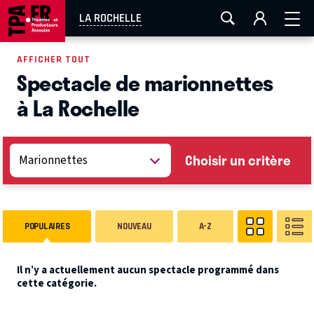
AIX-MARSEILLE
AURAY
CAEN
LA ROCHELLE
LA ROCHELLE
ROUEN
TOULOUSE
FESTIVAL OFF AVIGNON
AFFICHER TOUT
Spectacle de marionnettes
EN TOURNÉE
à La Rochelle
Choisir un critère
POPULAIRES
NOUVEAU
A-Z
Il n’y a actuellement aucun spectacle programmé dans
cette catégorie.