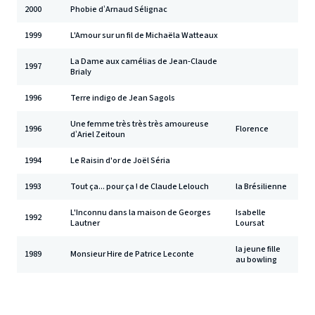
2000
Phobie d’Arnaud Sélignac
1999
L'Amour sur un fil de Michaëla Watteaux
La Dame aux camélias de Jean-Claude
1997
Brialy
1996
Terre indigo de Jean Sagols
Une femme très très très amoureuse
1996
Florence
d’Ariel Zeitoun
1994
Le Raisin d'or de Joël Séria
1993
Tout ça... pour ça ! de Claude Lelouch
la Brésilienne
L'Inconnu dans la maison de Georges
Isabelle
1992
Lautner
Loursat
la jeune fille
1989
Monsieur Hire de Patrice Leconte
au bowling