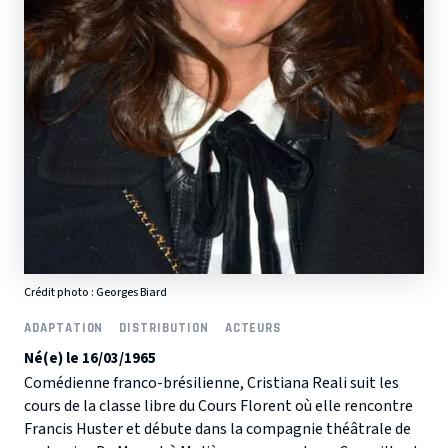
Crédit photo :
Georges Biard
ADAPTATION
DISTRIBUTION
ACTEURS
Né(e) le 16/03/1965
Comédienne franco-brésilienne, Cristiana Reali suit les
cours de la classe libre du Cours Florent où elle rencontre
Francis Huster et débute dans la compagnie théâtrale de