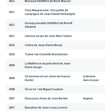
2011
Blackout (téléfilm) de René Manzor
Chez Maupassant : Une partie de
2011
campagne de Jean-Daniel Verhaeghe
Insoupçonnable (téléfilm) de Benoît
2011
d'Aubert
2011
L'Amour en jeu de Jean-Marc Seban
2010
Colère de Jean-Pierre Mocky
2010
Trahie ! de Charlotte Brandström
La Maîtresse du président de Jean-
2009
Pierre Sinapi
Un homme et son chien de Francis
la femme
2009
Huster
dans le parc
2008
Où es-tu ? de Miguel Courtois
2007
Deux jours à tuer de Jean Becker
Virginie
2007
Épuration de Jean-Louis Lorenzi