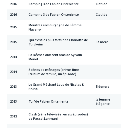
2016
Camping 3 de Fabien Onteniente
Clotilde
2016
Camping 3 de Fabien Onteniente
Clotilde
Meurtres en Bourgogne de Jérôme
2015
Navarro
Qui c'est les plus forts ? de Charlotte de
2015
La mère
Turckeim
La Déesse aux cent bras de Sylvain
2014
Monot
Scènes de ménages (prime-time
2014
L'Album de famille, un épisode)
Le Grand Méchant Loup de Nicolas &
2013
Eléonore
Bruno
la femme
2013
Turf de Fabien Onteniente
élégante
Clash (série télévisée, en six épisodes)
2012
de Pascal Lahmani