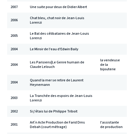
2007
Une suite pour deux de Didier Albert
Chat bleu, chat noir de Jean-Louis
2006
Lorenzi
Le Bal des célibataires de Jean-Louis
2005
Lorenzi
2004
Le Miroir de l'eau d'Edwin Baily
la vendeuse
Les Parisiens|Le Genre humain de
2004
de la
Claude Lelouch
bijouterie
Quand la mer se retire de Laurent
2004
Heynemann
La Tranchée des espoirs de Jean-Louis
2003
Lorenzi
2002
Si j'étais lui de Philippe Triboit
Art’n Acte Production de Farid Dms
l'assistante
2001
Debah (court métrage)
de production