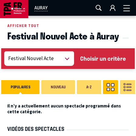
AIX-MARSEILLE
AURAY
CAEN
LA ROCHELLE
AURAY
ROUEN
TOULOUSE
FESTIVAL OFF AVIGNON
AFFICHER TOUT
Festival Nouvel Acte à Auray
EN TOURNÉE
Choisir un critère
POPULAIRES
NOUVEAU
A-Z
Il n’y a actuellement aucun spectacle programmé dans
cette catégorie.
VIDÉOS DES SPECTACLES