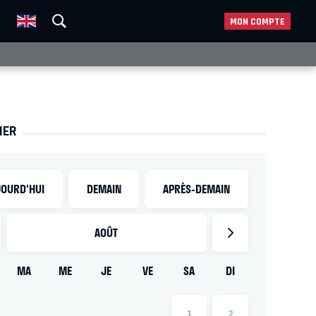
MON COMPTE
IER
OURD'HUI
DEMAIN
APRÈS-DEMAIN
AOÛT
MA
ME
JE
VE
SA
DI
1
2