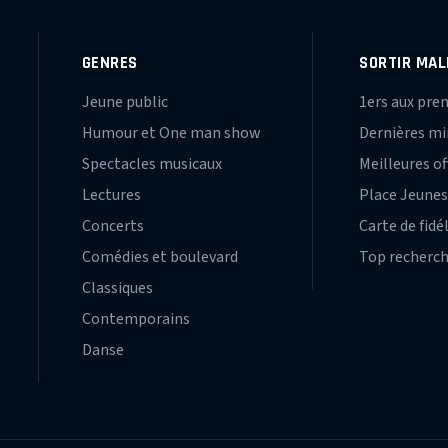
GENRES
SORTIR MAL
Jeune public
1ers aux pre
Humour et One man show
Dernières m
Spectacles musicaux
Meilleures of
Lectures
Place Jeune
Concerts
Carte de fidé
Comédies et boulevard
Top recherc
Classiques
Contemporains
Danse