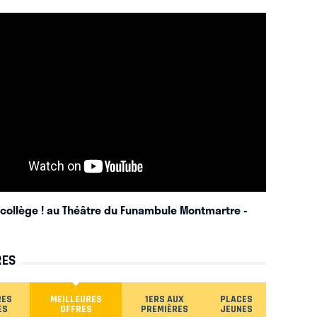
 collège ! au Théâtre du Funambule Montmartre
-
RES
RES
MEILLEURES
1ERS AUX
PLACES
ES
OFFRES
PREMIÈRES
JEUNES