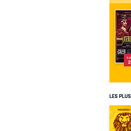
À p
2
LES PLU