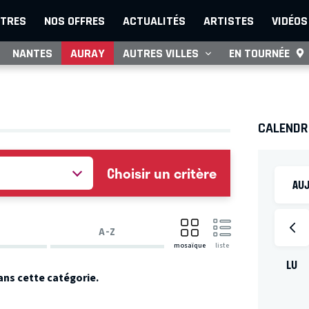
TRES
NOS OFFRES
ACTUALITÉS
ARTISTES
VIDÉOS
NANTES
AURAY
AUTRES VILLES
EN TOURNÉE
CALENDR
Choisir un critère
AUJ
A-Z
mosaïque
liste
LU
ans cette catégorie.