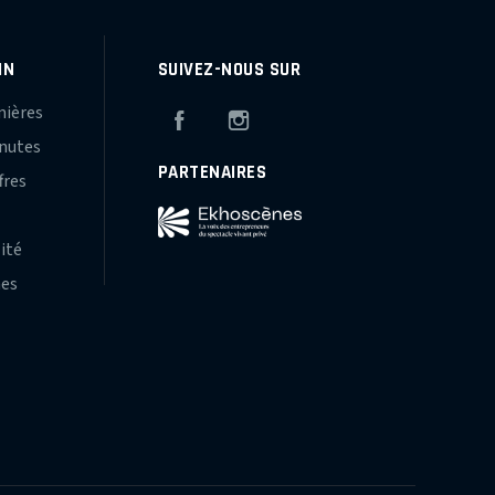
IN
SUIVEZ-NOUS SUR
mières
Facebook
Instagram
inutes
PARTENAIRES
fres
s
lité
hes