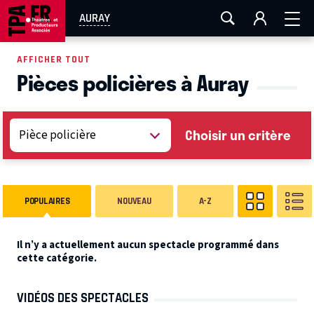
AIX-MARSEILLE
AURAY
CAEN
LA ROCHELLE
AURAY
ROUEN
TOULOUSE
FESTIVAL OFF AVIGNON
AFFICHER TOUT
Pièces policières à Auray
EN TOURNÉE
Choisir un critère
POPULAIRES
NOUVEAU
A-Z
Il n’y a actuellement aucun spectacle programmé dans
cette catégorie.
VIDÉOS DES SPECTACLES