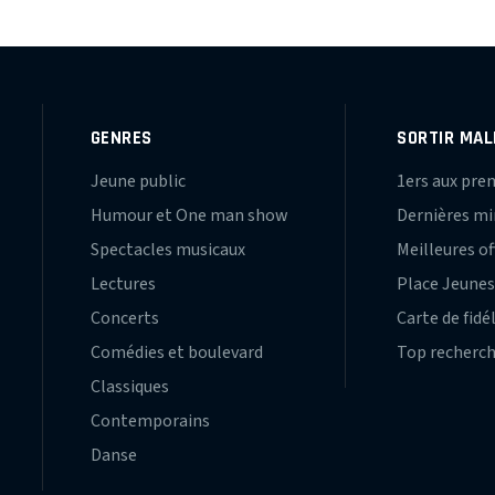
GENRES
SORTIR MAL
Jeune public
1ers aux pre
Humour et One man show
Dernières m
Spectacles musicaux
Meilleures of
Lectures
Place Jeune
Concerts
Carte de fidé
Comédies et boulevard
Top recherc
Classiques
Contemporains
Danse