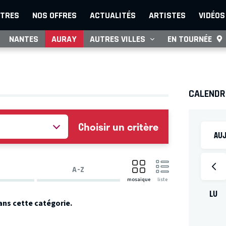
TRES
NOS OFFRES
ACTUALITÉS
ARTISTES
VIDÉOS
NANTES
AURAY
AUTRES VILLES
EN TOURNÉE
CALENDR
Choisir un critère
AUJ
A-Z
mosaïque
liste
LU
ans cette catégorie.