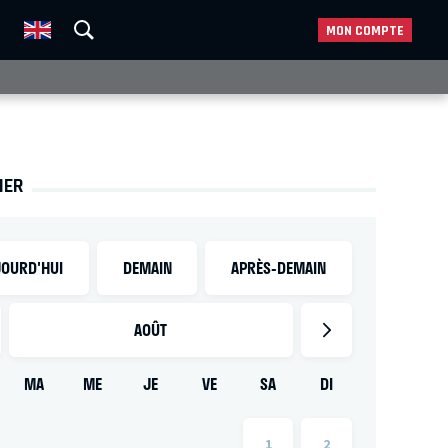
MON COMPTE
IER
OURD'HUI
DEMAIN
APRÈS-DEMAIN
AOÛT
MA
ME
JE
VE
SA
DI
1
2