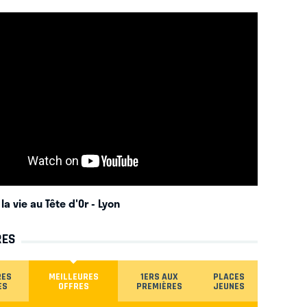
la vie au Tête d'Or
- Lyon
RES
RES
MEILLEURES
1ERS AUX
PLACES
ES
OFFRES
PREMIÈRES
JEUNES