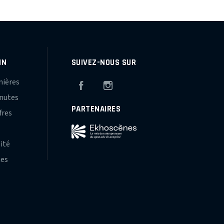
IN
SUIVEZ-NOUS SUR
mières
Facebook
Instagram
inutes
PARTENAIRES
fres
s
lité
hes