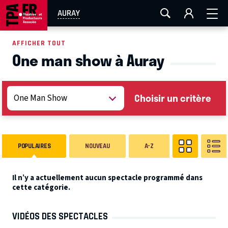
AIX-MARSEILLE
AURAY
CAEN
LA ROCHELLE
AURAY
ROUEN
TOULOUSE
FESTIVAL OFF AVIGNON
AFFICHER TOUT
One man show à Auray
EN TOURNÉE
Choisir un critère
POPULAIRES
NOUVEAU
A-Z
Il n’y a actuellement aucun spectacle programmé dans
cette catégorie.
VIDÉOS DES SPECTACLES