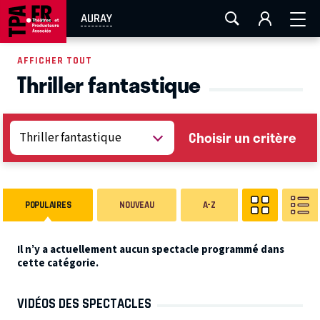
AIX-MARSEILLE
AURAY
CAEN
LA ROCHELLE
AURAY
ROUEN
TOULOUSE
FESTIVAL OFF AVIGNON
AFFICHER TOUT
Thriller fantastique
EN TOURNÉE
Choisir un critère
POPULAIRES
NOUVEAU
A-Z
Il n’y a actuellement aucun spectacle programmé dans
cette catégorie.
VIDÉOS DES SPECTACLES