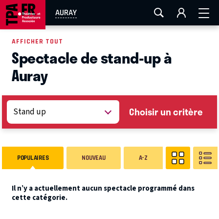
AIX-MARSEILLE
AURAY
CAEN
LA ROCHELLE
AURAY
ROUEN
TOULOUSE
FESTIVAL OFF AVIGNON
AFFICHER TOUT
Spectacle de stand-up à
EN TOURNÉE
Auray
Choisir un critère
POPULAIRES
NOUVEAU
A-Z
Il n’y a actuellement aucun spectacle programmé dans
cette catégorie.