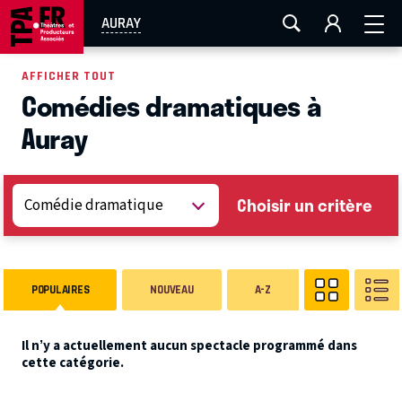
AIX-MARSEILLE
AURAY
CAEN
LA ROCHELLE
AURAY
ROUEN
TOULOUSE
FESTIVAL OFF AVIGNON
AFFICHER TOUT
Comédies dramatiques à
EN TOURNÉE
Auray
Choisir un critère
POPULAIRES
NOUVEAU
A-Z
Il n’y a actuellement aucun spectacle programmé dans
cette catégorie.