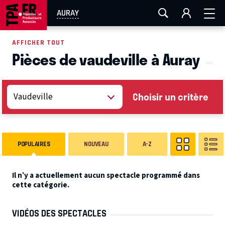
AIX-MARSEILLE
AURAY
CAEN
LA ROCHELLE
AURAY
ROUEN
TOULOUSE
FESTIVAL OFF AVIGNON
AFFICHER TOUT
Pièces de vaudeville à Auray
EN TOURNÉE
Choisir un critère
POPULAIRES
NOUVEAU
A-Z
Il n’y a actuellement aucun spectacle programmé dans
cette catégorie.
VIDÉOS DES SPECTACLES