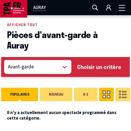
AIX-MARSEILLE
AURAY
CAEN
LA ROCHELLE
AURAY
ROUEN
TOULOUSE
FESTIVAL OFF AVIGNON
AFFICHER TOUT
Pièces d'avant-garde à
EN TOURNÉE
Auray
Choisir un critère
POPULAIRES
NOUVEAU
A-Z
Il n’y a actuellement aucun spectacle programmé dans
cette catégorie.