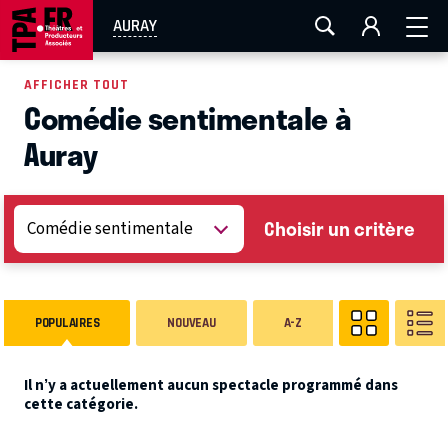
AIX-MARSEILLE
AURAY
CAEN
LA ROCHELLE
AURAY
ROUEN
TOULOUSE
FESTIVAL OFF AVIGNON
AFFICHER TOUT
Comédie sentimentale à
EN TOURNÉE
Auray
Choisir un critère
POPULAIRES
NOUVEAU
A-Z
Il n’y a actuellement aucun spectacle programmé dans
cette catégorie.