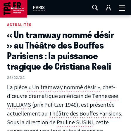
AIX-MARSEILLE
AURAY
CAEN
LA ROCHELLE
PARIS
ROUEN
TOULOUSE
FESTIVAL OFF AVIGNON
ACTUALITÉS
« Un tramway nommé désir
EN TOURNÉE
» au Théâtre des Bouffes
Parisiens : la puissance
tragique de Cristiana Reali
22/02/24
La pièce
« Un tramway nommé désir »
, chef-
d’œuvre dramatique américain de
Tennessee
WILLIAMS
(prix Pulitzer 1948), est présentée
actuellement au
Théâtre des Bouffes Parisiens
.
Sous la direction de
Pauline SUSINI
, cette