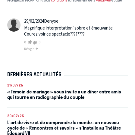
Protégé par reCAPTCHA sous
conditions
et règlement de la
vie privée
Google.
29/02/2024
Denyse
Magnifique interprétation’ sobre et émouvante.
Courez voir ce spectacle????????
0
0
Réagir
DERNIÈRES ACTUALITÉS
21/07/26
« Témoin de mariage » vous invite à un dîner entre amis
qui tourne en radiographie du couple
20/07/26
L'art de vivre et de comprendre le monde : un nouveau
cycle de « Rencontres et savoirs » s'installe au Théâtre
Édouard VII