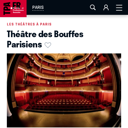
AIX-MARSEILLE
AURAY
CAEN
LA ROCHELLE
PARIS
ROUEN
TOULOUSE
FESTIVAL OFF AVIGNON
LES THÉÂTRES À PARIS
Théâtre des Bouffes
EN TOURNÉE
Parisiens