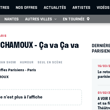
TRES
NOS OFFRES
ACTUALITÉS
ARTISTES
VIDÉOS
NANTES
AUTRES VILLES
EN TOURNÉE
ARIS
 CHAMOUX - Ça va Ça va
DERNIÈR
PARISIE
MAN SHOW
HUMOUR
SEUL EN SCÈNE
16/03/
fes Parisiens - Paris
Le ret
parisi
AMOUX
01/02/
 n'est plus à l’affiche
A VOIR 
et sa f
Théâtr