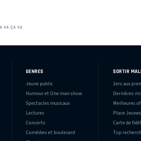
A VA ÇA VA
GENRES
SORTIR MAL
Jeune public
1ers aux pre
Humour et One man show
Dernières m
Spectacles musicaux
Meilleures of
Lectures
Place Jeune
Concerts
Carte de fidé
Comédies et boulevard
Top recherc