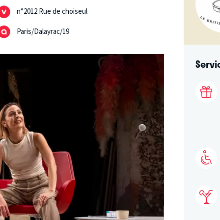
n°2012 Rue de choiseul
Paris/Dalayrac/19
Servi