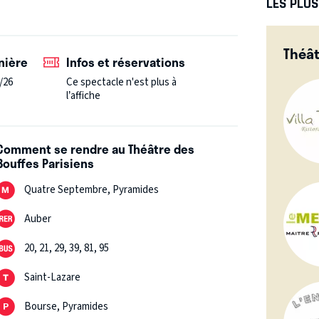
LES PLU
de sexe, de musique, ET SOUDAIN, de
ute ma première partie de vie à oublier mon
Théât
ie.
La santé physique et mentale, fluctuante ; la
nière
Infos et réservations
/26
Ce spectacle n'est plus à
l’affiche
Comment se rendre au Théâtre des
Bouffes Parisiens
Quatre Septembre, Pyramides
Auber
20, 21, 29, 39, 81, 95
Saint-Lazare
Bourse, Pyramides