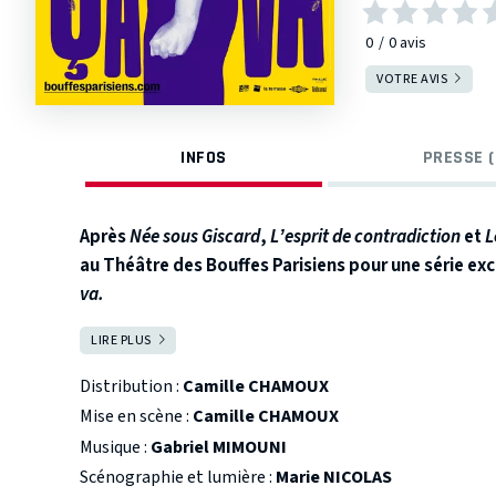
0
0
avis
VOTRE AVIS
INFOS
PRESSE (
Après
Née sous Giscard
,
L’esprit de contradiction
et
L
au Théâtre des Bouffes Parisiens pour une série ex
va.
« Dites, quelqu’un connait un gastroentéro de compéti
LIRE PLUS
FERMER
psychanalyste?
Non pardon un psychiatre en fait.
Moi, jusqu’à y’a pas 
Distribution :
Camille CHAMOUX
J’ai ingéré en toute insouciance tous les trucs interdit
Mise en scène :
Camille CHAMOUX
tellement de conservateurs que mon cadavre ne se déc
Musique :
Gabriel MIMOUNI
Mon corps s’est échoué sur des lits, en black-out, en bu
Scénographie et lumière :
Marie NICOLAS
toujours relevée vaillante comme tous les petits pone