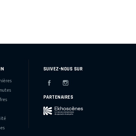
IN
SUIVEZ-NOUS SUR
mières
Facebook
Instagram
inutes
PARTENAIRES
fres
s
lité
hes