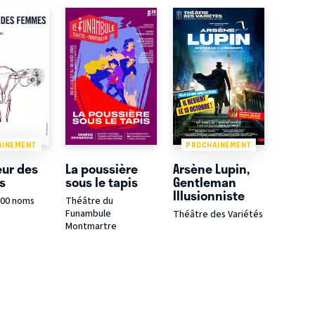
AINEMENT
PROCHAINEMENT
eur des
La poussière
Arsène Lupin,
s
sous le tapis
Gentleman
Illusionniste
100 noms
Théâtre du
Funambule
Théâtre des Variétés
Montmartre