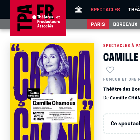
SPECTACLES
THÉÂ
PARIS
BORDEAUX
SPECTACLES À P
CAMILLE
HUMOUR ET ONE 
Théâtre des Bouf
De
Camille CH
Ce spectacle