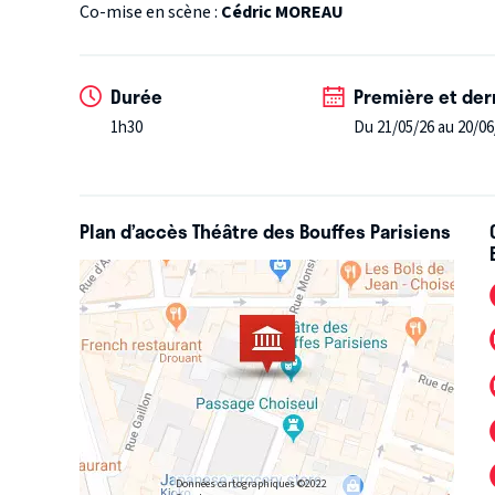
Co-mise en scène :
Cédric MOREAU
J’ai eu des groupes whatsapp où ça parlait d’amour, 
médicaments contre la polyarthrite précoce.
Donc : to
corps, et d’un coup, j’ai vu la santé émerger dans ma v
Durée
Première et der
mienne, celle des autres... LA MORT.
1h30
Du 21/05/26 au 20/06
On fait quoi avec ça ?
Un spectacle.
Drôle, de préférence. »
Camille Chamoux
Plan d’accès Théâtre des Bouffes Parisiens
Données cartographiques ©2022