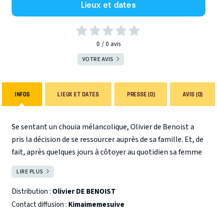
Lieux et dates
0
0
avis
VOTRE AVIS
INFOS
LIEUX ET DATES
PRESSE (0)
AVIS (0)
Se sentant un chouia mélancolique, Olivier de Benoist a
pris la décision de se ressourcer auprès de sa famille. Et, de
fait, après quelques jours à côtoyer au quotidien sa femme
et ses enfants, son état a radicalement changé. Il est
Ayant bien conscience qu'annoncer à un enfant qu'on
LIRE PLUS
FERMER
maintenant totalement dépressif et songe même au
l'abandonne est le meilleur moyen de le traumatiser à
suicide.
vie, ODB décide de réagir en père responsable et de partir
Distribution :
Olivier DE BENOIST
sans rien leur dire. Et comme il est bien trop altruiste et
Contact diffusion :
Kimaimemesuive
généreux pour garder le secret du bonheur pour lui, il a