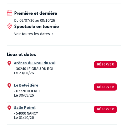
décidé de partager avec son public les mille et une façons
Première et dernière
de partir acheter des cigarettes sans que personne ne le
Du 02/07/26 au 08/10/26
remarque.
Pour vivre heureux, vivons, certes cachés,
Spectacle en tournée
mais surtout loin de sa famille.
Voir toutes les dates
Lieux et dates
Arènes du Grau du Roi
RÉSERVER
- 30240 LE GRAU DU ROI
Le 23/08/26
Le Belvédère
RÉSERVER
- 67720 HOERDT
Le 30/09/26
Salle Poirel
RÉSERVER
- 54000 NANCY
Le 01/10/26