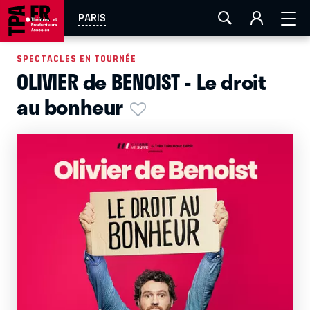
AIX-MARSEILLE
AURAY
CAEN
LA ROCHELLE
PARIS
ROUEN
TOULOUSE
FESTIVAL OFF AVIGNON
SPECTACLES EN TOURNÉE
OLIVIER de BENOIST - Le droit
EN TOURNÉE
au bonheur