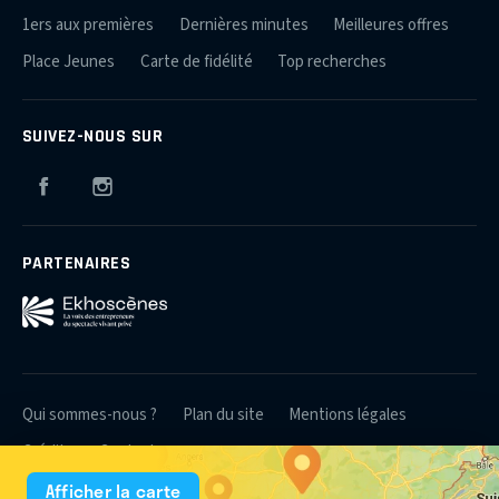
1ers aux premières
Dernières minutes
Meilleures offres
Place Jeunes
Carte de fidélité
Top recherches
SUIVEZ-NOUS SUR
Facebook
Instagram
PARTENAIRES
Qui sommes-nous ?
Plan du site
Mentions légales
Crédits
Contact
Afficher la carte
© 2026 Théâtres et Producteurs Associés