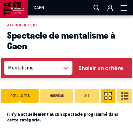
AIX-MARSEILLE
AURAY
CAEN
LA ROCHELLE
CAEN
ROUEN
TOULOUSE
FESTIVAL OFF AVIGNON
AFFICHER TOUT
Spectacle de mentalisme à
EN TOURNÉE
Caen
Choisir un critère
POPULAIRES
NOUVEAU
A-Z
Il n’y a actuellement aucun spectacle programmé dans
cette catégorie.