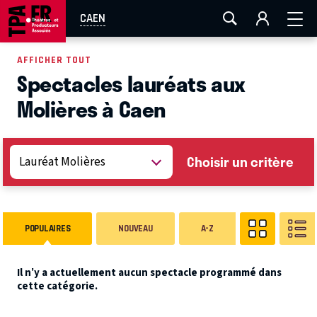
AIX-MARSEILLE
AURAY
CAEN
LA ROCHELLE
CAEN
ROUEN
TOULOUSE
FESTIVAL OFF AVIGNON
AFFICHER TOUT
Spectacles lauréats aux
EN TOURNÉE
Molières à Caen
Choisir un critère
POPULAIRES
NOUVEAU
A-Z
Il n’y a actuellement aucun spectacle programmé dans
cette catégorie.