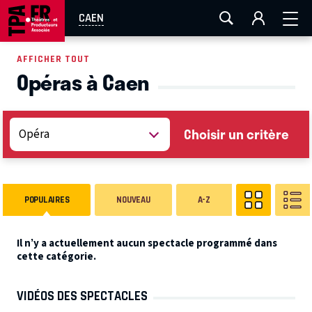
AIX-MARSEILLE
AURAY
CAEN
LA ROCHELLE
CAEN
ROUEN
TOULOUSE
FESTIVAL OFF AVIGNON
AFFICHER TOUT
Opéras à Caen
EN TOURNÉE
Choisir un critère
POPULAIRES
NOUVEAU
A-Z
Il n’y a actuellement aucun spectacle programmé dans
cette catégorie.
VIDÉOS DES SPECTACLES