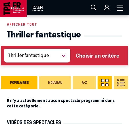
AIX-MARSEILLE
AURAY
CAEN
LA ROCHELLE
CAEN
ROUEN
TOULOUSE
FESTIVAL OFF AVIGNON
AFFICHER TOUT
Thriller fantastique
EN TOURNÉE
Choisir un critère
POPULAIRES
NOUVEAU
A-Z
Il n’y a actuellement aucun spectacle programmé dans
cette catégorie.
VIDÉOS DES SPECTACLES