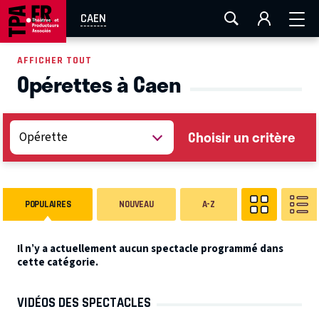
AIX-MARSEILLE
AURAY
CAEN
LA ROCHELLE
CAEN
ROUEN
TOULOUSE
FESTIVAL OFF AVIGNON
AFFICHER TOUT
Opérettes à Caen
EN TOURNÉE
Choisir un critère
POPULAIRES
NOUVEAU
A-Z
Il n’y a actuellement aucun spectacle programmé dans
cette catégorie.
VIDÉOS DES SPECTACLES