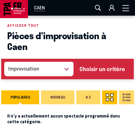
AIX-MARSEILLE
AURAY
CAEN
LA ROCHELLE
CAEN
ROUEN
TOULOUSE
FESTIVAL OFF AVIGNON
AFFICHER TOUT
Pièces d'improvisation à
EN TOURNÉE
Caen
Choisir un critère
POPULAIRES
NOUVEAU
A-Z
Il n’y a actuellement aucun spectacle programmé dans
cette catégorie.