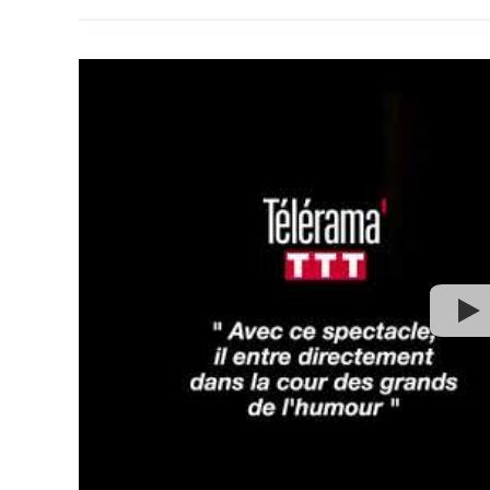
Théâtre de Laval
- 53000 LAVAL
Le 03/10/26 à 19:00
Comédie de Rennes
- 35700 RENNES
Le 13/11/26 à 19:00
Le POC
- 94140 ALFORTVILLE
Le 21/11/26 à 20:30
Le Spotlight
- 59000 LILLE
Le 04/12/26 à 21:00
Salle Leon Curral
- 74700 SALLANCHES
Le 17/12/26 à 20:00