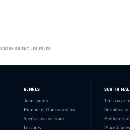
EUREUX SOIENT LES FÊLÉS
GENRES
SORTIR MAL
Jeune public
1ers aux pre
Humour et One man show
Dernières m
Spectacles musicaux
Meilleures of
Lectures
Place Jeune