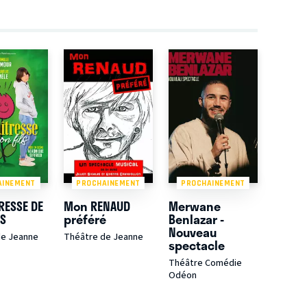
AINEMENT
PROCHAINEMENT
PROCHAINEMENT
RESSE DE
Mon RENAUD
Merwane
LS
préféré
Benlazar -
Nouveau
de Jeanne
Théâtre de Jeanne
spectacle
Théâtre Comédie
Odéon