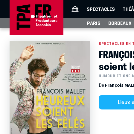
SPECTACLES
THÉÂ
PARIS
BORDEAUX
SPECTACLES EN 
FRANÇOI
soient l
HUMOUR ET ONE 
De
François MA
Lieux 