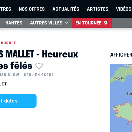
TRES
NOS OFFRES
ACTUALITÉS
ARTISTES
VIDÉOS
NANTES
AUTRES VILLES
EN TOURNÉE
TOURNÉE
S MALLET - Heureux
AFFICHER
es fêlés
MAN SHOW
SEUL EN SCÈNE
LLET
et dates