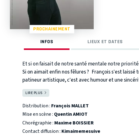
PROCHAINEMENT
INFOS
LIEUX ET DATES
Et si on faisait de notre santé mentale notre priorité
Si on aimait enfin nos fêlures ?
François s’est laissé 
patineur artistique, c’est avec humour et une sincéri
coups d’éclat.
Vous y retrouverez les rêves fous, les
LIRE PLUS
FERMER
personnages tendres ou détonnants qui font rire a
toujours plus soi.
Vous y retrouverez sûrement des 
Distribution :
François MALLET
votre histoire. Dans les deux cas, n’agissez pas seul.e
Mise en scène :
Quentin AMIOT
passer la lumière !
Chorégraphie :
Maxime BOISSIER
Contact diffusion :
Kimaimemesuive