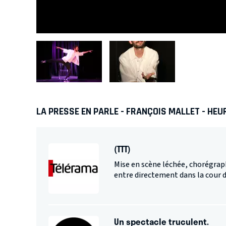
Espace Gerson Café-Théâtre
- 69005 LYON 05
Le 13/03/27 à 20:00
Château Descas
- 33800 BORDEAUX
Le 09/04/27 à 20:30
LA PRESSE EN PARLE - FRANÇOIS MALLET - HEU
(TTT)
Mise en scène léchée, chorégraphi
entre directement dans la cour 
Un spectacle truculent.