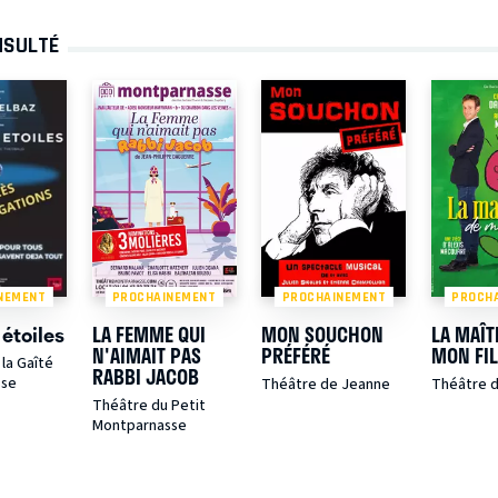
NSULTÉ
NEMENT
PROCHAINEMENT
PROCHAINEMENT
PROCH
 étoiles
LA FEMME QUI
MON SOUCHON
LA MAÎT
N'AIMAIT PAS
PRÉFÉRÉ
MON FI
la Gaîté
RABBI JACOB
sse
Théâtre de Jeanne
Théâtre 
Théâtre du Petit
Montparnasse