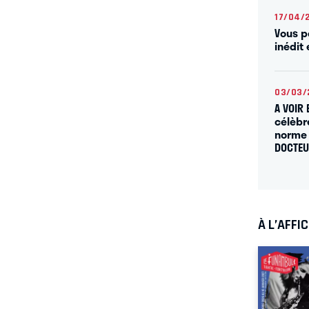
17/04/
Vous p
inédit
03/03/
A VOIR 
célèbr
norme 
DOCTE
À L’AFFI