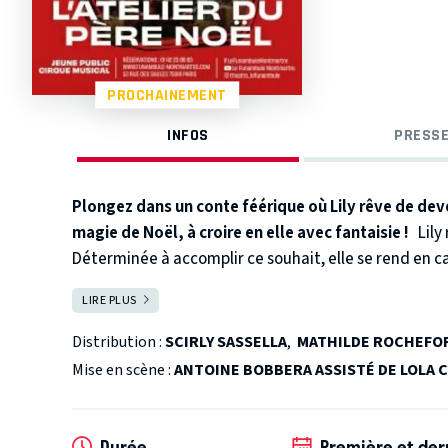
PROCHAINEMENT
INFOS
PRESSE
Plongez dans un conte féérique où Lily rêve de dev
magie de Noël, à croire en elle avec fantaisie !
Lily
Déterminée à accomplir ce souhait, elle se rend en ca
rencontre Maty, une ancienne lutine magicienne et fa
LIRE PLUS
FERMER
fonctionne à merveille. Mais Lily n’est pas très adro
l’accompagnement de Maty, à sa persévérance et à u
Distribution :
SCIRLY SASSELLA
,
MATHILDE ROCHEFO
réparer ces erreurs et à croire en elle. Elle obtiendra
Mise en scène :
ANTOINE BOBBERA ASSISTÉ DE LOLA
chapeau pointu et les chaussures à grelots, qui font 
mêle théâtre, cirque et poésie visuelle, pour une pl
et de tendresse. Destiné aux enfants dès 3 ans, il évo
Durée
Première et der