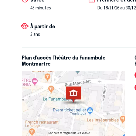
magie de Noël, tout en émerveillant petits et grands
45 minutes
Du 18/11/26 au 30/12
À partir de
3 ans
Plan d’accès Théâtre du Funambule
Montmartre
Données cartographiques ©2022