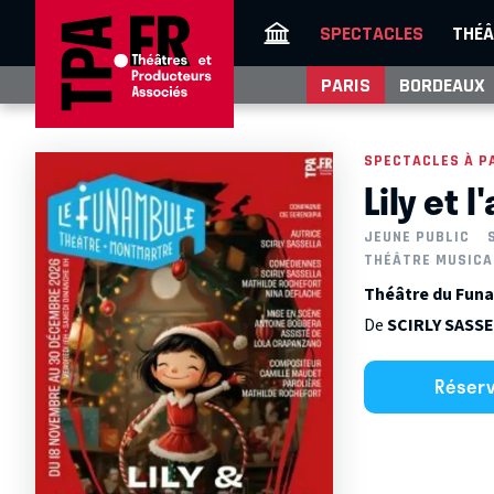
SPECTACLES
THÉÂ
PARIS
BORDEAUX
SPECTACLES À P
Lily et 
JEUNE PUBLIC
THÉÂTRE MUSICA
Théâtre du Funa
De
SCIRLY SASS
Réser