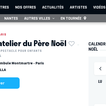
TRES
NOS OFFRES
ACTUALITÉS
ARTISTES
VIDÉOS
NANTES
AUTRES VILLES
EN TOURNÉE
ARIS
l'atelier du Père Noël
CALENDRI
NOËL
SPECTACLE POUR ENFANTS
L
mbule Montmartre - Paris
ELLA
LU
ver