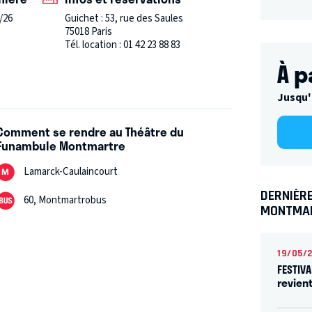
.
/26
Guichet : 53, rue des Saules
75018 Paris
Tél. location : 01 42 23 88 83
À p
Jusqu'
Comment se rendre au Théâtre du
Funambule Montmartre
Lamarck-Caulaincourt
DERNIÈR
60, Montmartrobus
MONTMA
19/05/
FESTIVA
revien