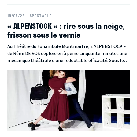
18/05/26
SPECTACLE
« ALPENSTOCK » : rire sous la neige,
frisson sous le vernis
Au Théâtre du Funambule Montmartre, « ALPENSTOCK »
de Rémi DE VOS déploie en à peine cinquante minutes une
mécanique théâtrale d’une redoutable efficacité. Sous les
apparences d’une farce légère, la pièce ausculte les
obsessions identitaires, la peur de l’étranger et les dérives
totalitaires avec une intelligence jubilatoire.