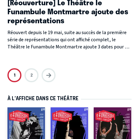
[Réouverture] Le Théâtre le
Funambule Montmartre ajoute des
représentations
Réouvert depuis le 19 mai, suite au succès de la première
série de représentations qui ont affiché complet, le
Théâtre le Funambule Montmartre ajoute 3 dates pour sa
comédie policière " Main basse sur le magot " et 5 pour le
spectacle jeune public " Charlie Poppins ".
1
2
À L’AFFICHE DANS CE THÉÂTRE