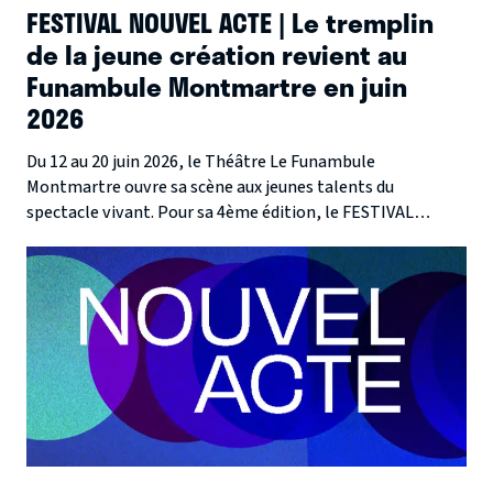
FESTIVAL NOUVEL ACTE | Le tremplin
de la jeune création revient au
Funambule Montmartre en juin
2026
Du 12 au 20 juin 2026, le Théâtre Le Funambule
Montmartre ouvre sa scène aux jeunes talents du
spectacle vivant. Pour sa 4ème édition, le FESTIVAL
NOUVEL ACTE met en lumière l'audace et la diversité de la
scène émergente à travers six créations uniques qui
promettent de bousculer et d'émerveiller le public
parisien.