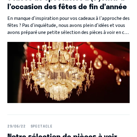
l’occasion des fêtes de fin d’année
En manque d’inspiration pour vos cadeaux à l’approche des
fêtes ? Pas d’inquiétude, nous avons plein d’idées et vous
avons préparé une petite sélection des pièces à voir en ce
mois de décembre. L’occasion parfaite de passer un
moment en famille ou d’offrir un cadeau un peu différent.
Voici donc 5 pièces ultra vitaminées, humoristiques et
historiques qui sauront ravir votre entourage ou bien
vous-même !
29/06/22
SPECTACLE
Notre sélection de pièces à voir