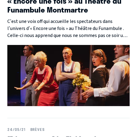
« Encore une fois » au Théâtre du
Funambule Montmartre
C’est une voix off qui accueille les spectateurs dans
l’univers d’« Encore une fois » au Théâtre du Funambule .
Celle-ci nous apprend que nous ne sommes pas ce soir un
public de théâtre mais de cinéma. En effet, dans cette
création de la compagnie Comiqu’opéra, nous assistons au
documentaire (théâtral) qui célèbre la 5000 ème
représentation d’une petite troupe d’opérette. Des
présentateurs à lunettes rouge nous guident à travers les
moments phares qui ont marqué le parcours de ce
spectacle à succès au fil des époques.
24/05/21
BRÈVES