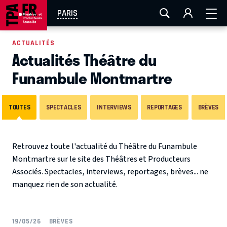
AIX-MARSEILLE
AURAY
CAEN
LA ROCHELLE
PARIS
ROUEN
TOULOUSE
FESTIVAL OFF AVIGNON
ACTUALITÉS
Actualités Théâtre du
EN TOURNÉE
Funambule Montmartre
TOUTES
SPECTACLES
INTERVIEWS
REPORTAGES
BRÈVES
Retrouvez toute l'actualité du Théâtre du Funambule
Montmartre sur le site des Théâtres et Producteurs
Associés. Spectacles, interviews, reportages, brèves... ne
manquez rien de son actualité.
19/05/26
BRÈVES