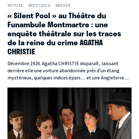
16/11/25
SPECTACLE
BRÈVES
« Silent Pool » au Théâtre du
Funambule Montmartre : une
enquête théâtrale sur les traces
de la reine du crime AGATHA
CHRISTIE
Décembre 1926. Agatha CHRISTIE disparaît, laissant
derrière elle une voiture abandonnée près d’un étang
mystérieux, quelques indices épars… et une Angleterre
entière en apnée. À partir de ce fait divers fascinant, la
Compagnie des Ballons Rouges signe avec « Silent Pool »
un polar théâtral à la fois espiègle, brillant et follement
rythmé, actuellement au Théâtre du Funambule
Montmartre.