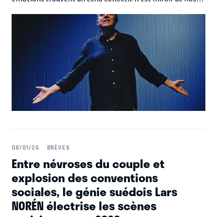
fragilités, de nos élans, de nos révoltes et de nos rêves. À
chaque lever de rideau, c’est une promesse : celle d’être
surpris, bousculé, émerveillé, ensemble.
08/01/26
BRÈVES
Entre névroses du couple et
explosion des conventions
sociales, le génie suédois Lars
NORÉN électrise les scènes