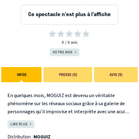
Ce spectacle n'est plus à l’affiche
0
0
avis
VOTRE AVIS
INFOS
PRESSE (0)
AVIS (5)
En quelques mois, MOGUIZ est devenu un véritable
phénomène sur les réseaux sociaux grâce à sa galerie de
personnages qu’il improvise et interprète avec une acuité
aiguisée. Son sens inné de portraitiste d’hommes et de
LIRE PLUS
FERMER
femmes de tous horizons (prof, secrétaire, comptable,
parents, enfants…) lui a permis de créer un rendez-vous
Distribution :
MOGUIZ