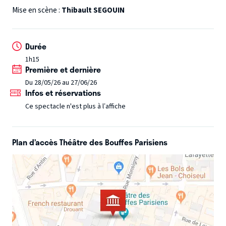
attendu chaque jour sur ses différents réseaux, par un
Mise en scène :
Thibault SEGOUIN
public très diversifié.
MOGUIZ racontera une partie de son
parcours et fera vivre ses personnages les plus
Durée
emblématiques sur scène.
1h15
Première et dernière
Du 28/05/26 au 27/06/26
Infos et réservations
Ce spectacle n'est plus à l’affiche
Plan d’accès Théâtre des Bouffes Parisiens