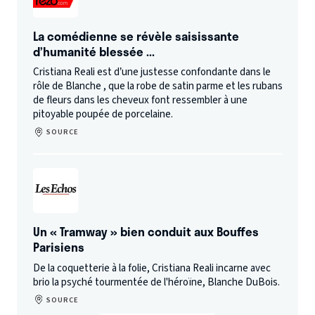
Théâtre Olympia
La comédienne se révèle saisissante
- 33120 ARCACHON
d’humanité blessée ...
Le 10/04/25 à 20:30
Cristiana Reali est d’une justesse confondante dans le
Le Colisée
rôle de Blanche , que la robe de satin parme et les rubans
- 59100 ROUBAIX
de fleurs dans les cheveux font ressembler à une
Le 23/04/25 à 20:00
pitoyable poupée de porcelaine.
SOURCE
Palais des Congrès de Tours
- 37000 TOURS
Le 27/04/25 à 16:00
Un « Tramway » bien conduit aux Bouffes
Parisiens
De la coquetterie à la folie, Cristiana Reali incarne avec
brio la psyché tourmentée de l'héroïne, Blanche DuBois.
SOURCE