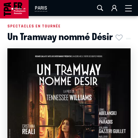
AIX-MARSEILLE
AURAY
CAEN
LA ROCHELLE
PARIS
ROUEN
TOULOUSE
FESTIVAL OFF AVIGNON
SPECTACLES EN TOURNÉE
Un Tramway nommé Désir
EN TOURNÉE