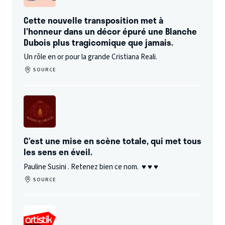
Opera Théâtre Metz Métropole
Cette nouvelle transposition met à
- 57000 METZ
Du 13/03/25 au 14/03/25 à 20:00
l'honneur dans un décor épuré une Blanche
Dubois plus tragicomique que jamais.
Théâtre du Casino Barrière
Un rôle en or pour la grande Cristiana Reali.
- 95880 ENGHIEN LES BAINS
Le 22/03/25 à 20:30
SOURCE
Opeéa Théâtre de Saint Etienne
- 42000 ST ETIENNE
Le 29/03/25 à 20:30
Gare du Midi
- 64200 BIARRITZ
C’est une mise en scène totale, qui met tous
Le 02/04/25 à 20:30
les sens en éveil.
Le Pin Galant
Pauline Susini . Retenez bien ce nom. ♥ ♥ ♥
- 33700 MERIGNAC
SOURCE
Le 03/04/25 à 20:30
Le Radiant
- 69300 CALUIRE ET CUIRE
Le 05/04/25 à 20:30