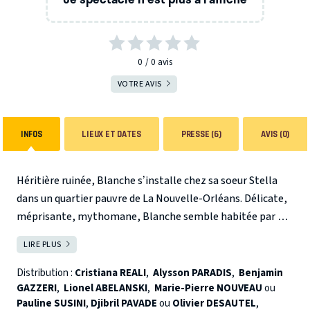
0
0
avis
VOTRE AVIS
INFOS
LIEUX ET DATES
PRESSE (6)
AVIS (0)
Héritière ruinée, Blanche s’installe chez sa soeur Stella
dans un quartier pauvre de La Nouvelle-Orléans. Délicate,
méprisante, mythomane, Blanche semble habitée par des
rêves étranges. Stella est mariée à Stanley Kowalski, un
LIRE PLUS
FERMER
ouvrier, viril et brutal qui n’apprécie pas l’arrivée de cette
étrangère dans sa vie.
Entre thriller psychologique et
Distribution :
Cristiana REALI
,
Alysson PARADIS
,
Benjamin
comédie dramatique, ce huis-clos nous entraîne dans la
GAZZERI
,
Lionel ABELANSKI
,
Marie-Pierre NOUVEAU
ou
Pauline SUSINI
,
Djibril PAVADE
ou
Olivier DESAUTEL
,
vertigineuse folie de Blanche, poursuivie par ses démons