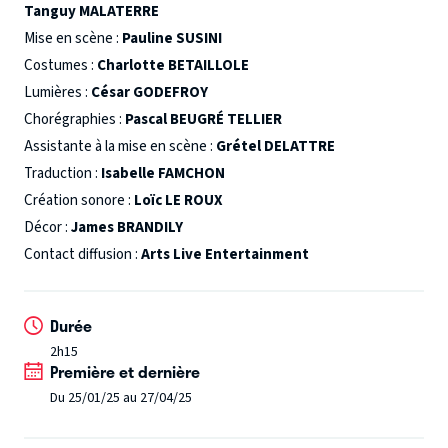
Tanguy MALATERRE
et incapable de répondre à la violence de la société qui
Mise en scène :
Pauline SUSINI
l’entoure.
Le chef d’œuvre de Tennessee Williams en
Costumes :
Charlotte BETAILLOLE
tournée !
Lumières :
César GODEFROY
Chorégraphies :
Pascal BEUGRÉ TELLIER
Assistante à la mise en scène :
Grétel DELATTRE
Traduction :
Isabelle FAMCHON
Création sonore :
Loïc LE ROUX
Décor :
James BRANDILY
Contact diffusion :
Arts Live Entertainment
Durée
2h15
Première et dernière
Du 25/01/25 au 27/04/25