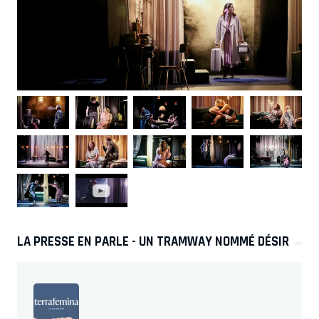
- 92600 ASNIERES SUR SEINE
Le 11/02/25 à 20:30
Théâtre Alexandre Dumas
- 78100 ST GERMAIN EN LAYE
Le 12/02/25 à 20:30
Théâtre André Malraux
- 92500 RUEIL MALMAISON
Le 13/02/25 à 20:30
Le CEPAC Silo
- 13002 MARSEILLE 02
Le 26/02/25 à 20:30
Grand Théâtre d'Angers
- 49100 ANGERS
LA PRESSE EN PARLE - UN TRAMWAY NOMMÉ DÉSIR
Le 01/03/25 à 20:00
Palais des Congrès d'Issy
- 92130 ISSY LES MOULINEAUX
Le 04/03/25 à 20:30