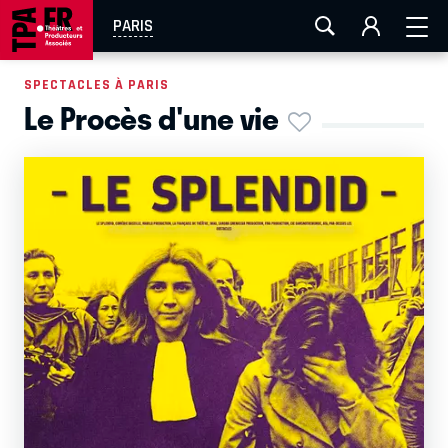
AIX-MARSEILLE
AURAY
CAEN
LA ROCHELLE
PARIS
ROUEN
TOULOUSE
FESTIVAL OFF AVIGNON
SPECTACLES À PARIS
Le Procès d'une vie
EN TOURNÉE