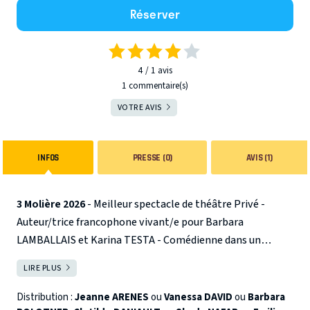
Réserver
4
1
avis
1 commentaire(s)
VOTRE AVIS
INFOS
PRESSE (0)
AVIS (1)
3 Molière 2026
- Meilleur spectacle de théâtre Privé
-
Auteur/trice francophone vivant/e pour Barbara
LAMBALLAIS et Karina TESTA
- Comédienne dans un
second rôle pour Jeanne ARENES
Été 1971, Marie-Claire,
LIRE PLUS
FERMER
16 ans, tombe enceinte. Bien que ce soit un crime puni par
la loi, elle ne veut pas garder l’enfant. Elle veut avorter.
Distribution :
Jeanne ARENES
ou
Vanessa DAVID
ou
Barbara