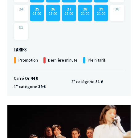
24
25
26
27
28
29
30
21:00
21:00
21:00
21:00
21:00
31
TARIFS
Promotion
Dernière minute
Plein tarif
Carré Or
44 €
2° catégorie
31 €
1° catégorie
39 €