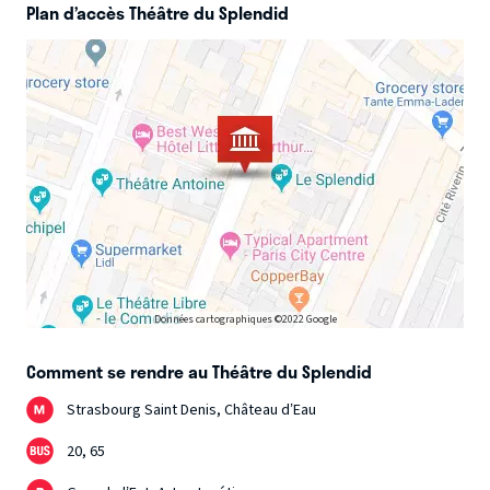
Plan d’accès Théâtre du Splendid
l’Histoire.
Texte Lauréat de l’Aide à la Création ARTCENA –
Œuvre librement inspirée de la vie de Gisèle Halimi et de “Le
procès de Bobigny – Choisir la cause des femmes” ©
EDITIONS GALLIMARD
Données cartographiques ©2022 Google
Comment se rendre au Théâtre du Splendid
Strasbourg Saint Denis, Château d’Eau
20, 65