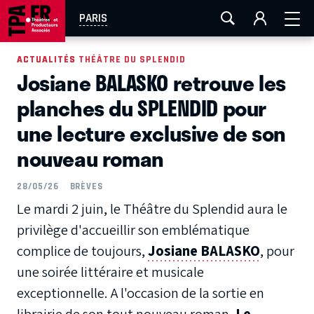
AIX-MARSEILLE
AURAY
CAEN
LA ROCHELLE
PARIS
ROUEN
TOULOUSE
FESTIVAL OFF AVIGNON
ACTUALITÉS
ACTUALITÉS THÉÂTRE DU SPLENDID
Josiane BALASKO retrouve les
EN TOURNÉE
planches du SPLENDID pour
une lecture exclusive de son
nouveau roman
28/05/26
BRÈVES
Le mardi 2 juin, le Théâtre du Splendid aura le
privilège d'accueillir son emblématique
complice de toujours,
Josiane BALASKO
, pour
une soirée littéraire et musicale
exceptionnelle. A l'occasion de la sortie en