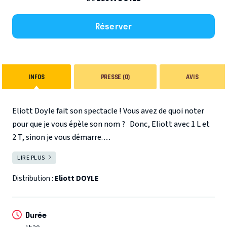
Réserver
INFOS
PRESSE (0)
AVIS
Eliott Doyle fait son spectacle ! Vous avez de quoi noter
pour que je vous épèle son nom ?
Donc, Eliott avec 1 L et
2 T, sinon je vous démarre.
Doyle avec un D comme dans « Donc dépêchez-vous de
LIRE PLUS
FERMER
prendre votre place, en fait. »
O comme « Ouaaaiiis euh,
c’est Micheeeel euh, tu donnes pas de nouvelles, on peut
Distribution :
Eliott DOYLE
pas te faire confiance ! »
Y comme « Y aura une heure à meubler, donc on va essayer
Durée
quelques concepts ensemble pour passer le temps. »