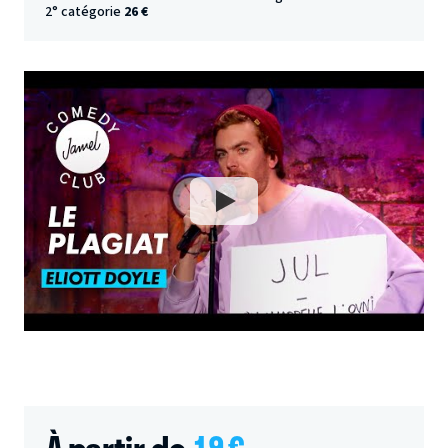
2° catégorie
26 €
À partir de
19
€