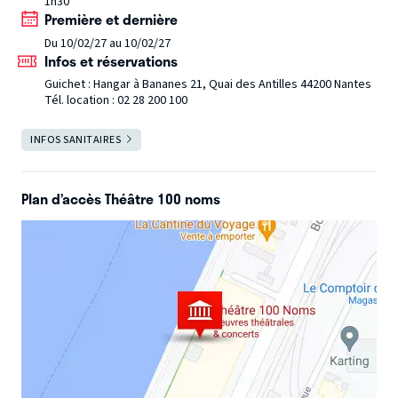
1h30
L comme « Lapeyre, y en a pas deux. »
Première et dernière
E comme « Et toi du coup tu la connais comment Mathilde
Du 10/02/27 au 10/02/27
? Ah ok ! Nous on était dans la même promo, en études.
Infos et réservations
Ouais. Par contre parle bien parce qu’à n’importe quel
Guichet : Hangar à Bananes 21, Quai des Antilles 44200 Nantes
moment je pète un câble en fait. Attention, quand ça part
Tél. location : 02 28 200 100
ça part hein ! »
Fort fort
Salle ouverte
INFOS SANITAIRES
FERMER
10ème saison du Théâtre 100 Noms !
Plan d’accès Théâtre 100 noms