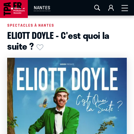
AIX-MARSEILLE
AURAY
CAEN
LA ROCHELLE
NANTES
ROUEN
TOULOUSE
FESTIVAL OFF AVIGNON
SPECTACLES À NANTES
ELIOTT DOYLE - C'est quoi la
EN TOURNÉE
suite ?