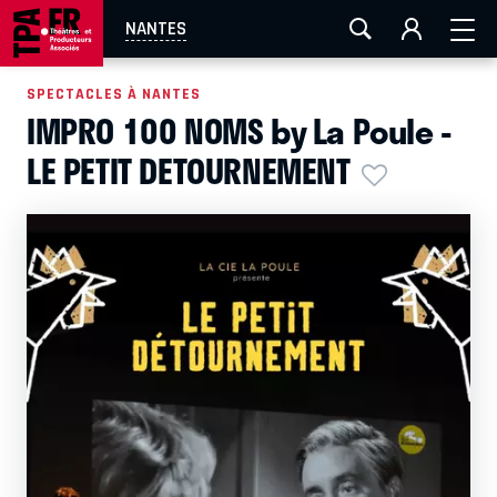
AIX-MARSEILLE
AURAY
CAEN
LA ROCHELLE
NANTES
ROUEN
TOULOUSE
FESTIVAL OFF AVIGNON
SPECTACLES À NANTES
IMPRO 100 NOMS by La Poule -
EN TOURNÉE
LE PETIT DETOURNEMENT