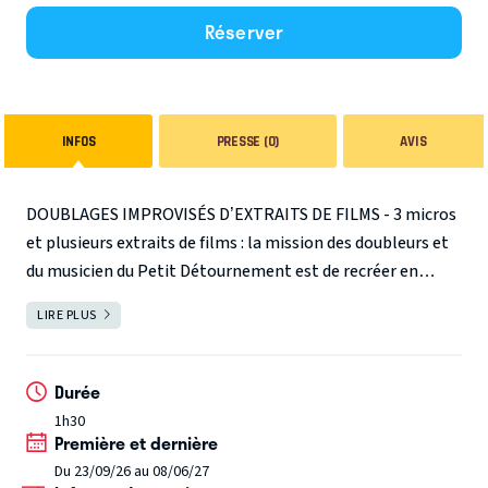
Réserver
INFOS
PRESSE (0)
AVIS
DOUBLAGES IMPROVISÉS D’EXTRAITS DE FILMS - 3 micros
et plusieurs extraits de films : la mission des doubleurs et
du musicien du Petit Détournement est de recréer en
direct des dialogues sur des images de films récents,
LIRE PLUS
FERMER
classiques, d’action ou d’auteur, grand public ou de
genre…
Le Petit Détournement est inspiré par le succès
de son illustre prédécesseur : le Grand Détournement,
Durée
téléfilm français écrit et réalisé en 1993 par Michel
1h30
Première et dernière
Hazanavicius et Dominique Mézerette, racontant la vie
inventée d’un John Wayne rebaptisé Georges Abitbol «
Du 23/09/26 au 08/06/27