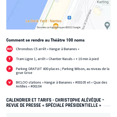
bonne heure et demie ! Si vous considérez que ce sont des
pitres, n’oubliez pas que Christophe en est le roi.
Données cartographiques ©2022 Google
Comment se rendre au Théâtre 100 noms
Chronobus C5 arrêt « Hangar à Bananes »
Tram Ligne 1, arrêt « Chantier Navals » + 10 min à pied
Parking GRATUIT 400 places ; Parking Wilson, au niveau de la
grue Grise
BICLOO stations « Hangar à Bananes » #00105 et « Quai des
Antilles » #00104
CALENDRIER ET TARIFS - CHRISTOPHE ALÉVÊQUE –
REVUE DE PRESSE « SPÉCIALE PRÉSIDENTIELLE »