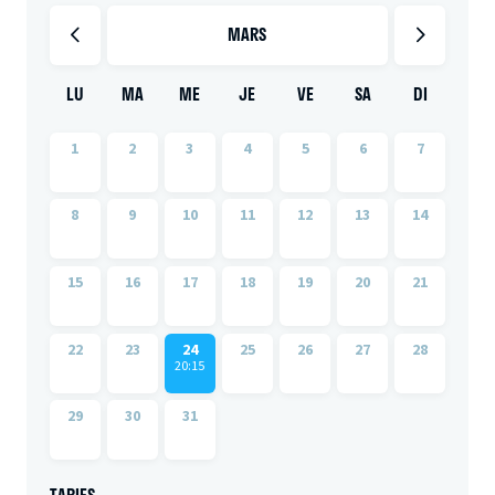
MARS
LU
MA
ME
JE
VE
SA
DI
1
2
3
4
5
6
7
8
9
10
11
12
13
14
15
16
17
18
19
20
21
22
23
24
25
26
27
28
20:15
29
30
31
TARIFS