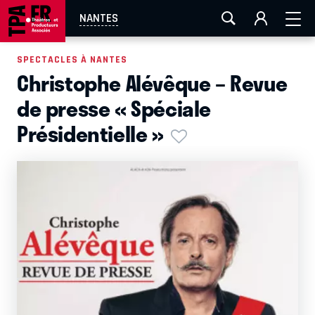
AIX-MARSEILLE
AURAY
CAEN
LA ROCHELLE
NANTES
ROUEN
TOULOUSE
FESTIVAL OFF AVIGNON
SPECTACLES À NANTES
Christophe Alévêque – Revue
EN TOURNÉE
de presse « Spéciale
Présidentielle »