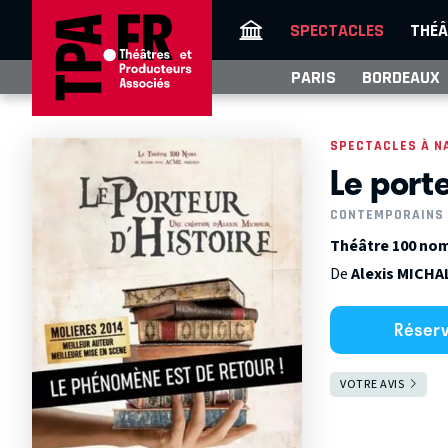
SPECTACLES
THÉÂ
PARIS
BORDEAUX
SPECTACLES À N
Le porte
CONTEMPORAINS
Théâtre 100 nom
De
Alexis MICHA
Réser
VOTRE AVIS