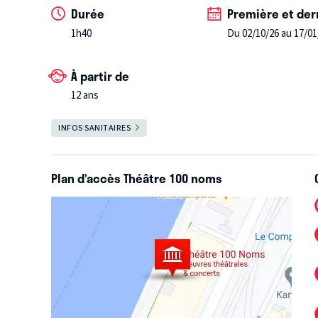
Durée
Première et der
scénique du multi-moliérisé Alexis Michalik revient p
1h40
Du 02/10/26 au 17/01
À partir de
12 ans
Salle ouverte
INFOS SANITAIRES
FERMER
10ème saison du Théâtre 100 Noms !
Plan d’accès Théâtre 100 noms