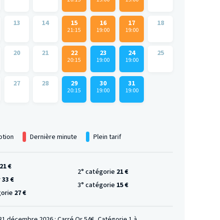
13
14
15
16
17
18
21:15
19:00
19:00
20
21
22
23
24
25
20:15
19:00
19:00
27
28
29
30
31
20:15
19:00
19:00
tion
Dernière minute
Plein tarif
21 €
2° catégorie
21 €
r
33 €
3° catégorie
15 €
gorie
27 €
 31 décembre 2026 : Carré Or 54€, Catégorie 1 à