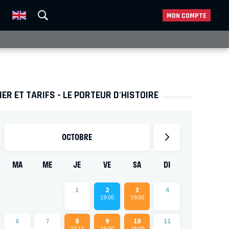
MON COMPTE
ER ET TARIFS - LE PORTEUR D'HISTOIRE
OCTOBRE
MA
ME
JE
VE
SA
DI
1
2
3
4
19:00
19:00
6
7
8
9
10
11
20:15
19:00
19:00