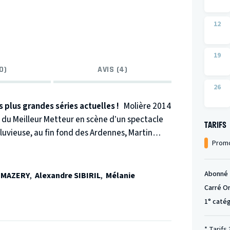
12
19
0)
AVIS (4)
26
s plus grandes séries actuelles !
Molière 2014
 du Meilleur Metteur en scène d’un spectacle
TARIFS
pluvieuse, au fin fond des Ardennes, Martin
Promo
aginer que la découverte d’un carnet manuscrit
les continents.
 mère et sa fille disparaissent
Abonné
 MAZERY
,
Alexandre SIBIRIL
,
Mélanie
t.
Carré O
1° caté
120 représentations à Nantes, le phénomène
* Tarifs