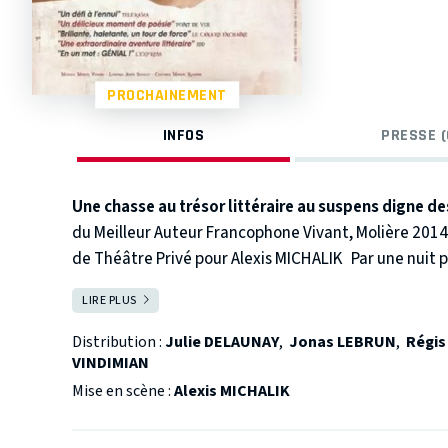
PROCHAINEMENT
INFOS
PRESSE (
Une chasse au trésor littéraire au suspens digne de
du Meilleur Auteur Francophone Vivant, Molière 2014
de Théâtre Privé pour Alexis MICHALIK
Par une nuit 
Martin doit enterrer son père. Il est alors loin d’im
LIRE PLUS
FERMER
va l’entraîner dans une quête à travers l’Histoire et 
Quinze ans plus tard, au cœur du désert algérien, une
Distribution :
Julie DELAUNAY
,
Jonas LEBRUN
,
Régis
mystérieusement…
« J’ai pris un livre, machinalemen
VINDIMIAN
Je l’ai ouvert au milieu.
Mise en scène :
Alexis MICHALIK
Ce n’était pas un livre, c’était un carnet manuscrit.
Et là, je suis rentré dans l’Histoire… »
Après plus de 