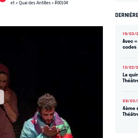
et « Quai des Antilles » #00104
DERNIÈR
19/03/
Avec «
codes 
13/02/
La qui
Théâtr
08/03/
4ème é
Théâtr