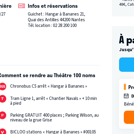
48€, Cat
nière
Infos et réservations
our + de 40 représentations !
/27
Guichet : Hangar à Bananes 21,
Quai des Antilles 44200 Nantes
Tél. location : 02 28 200 100
À p
Jusqu'
Comment se rendre au Théâtre 100 noms
Chronobus C5 arrêt « Hangar à Bananes »
Pr
D
Tram Ligne 1, arrêt « Chantier Navals » + 10 min
à pied
Bénéf
Parking GRATUIT 400 places ; Parking Wilson, au
niveau de la grue Grise
BICLOO stations « Hangar à Bananes » #00105