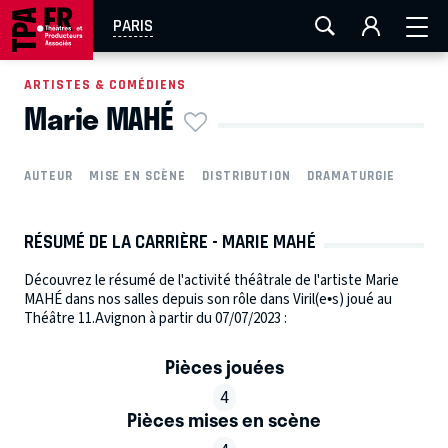
AIX-MARSEILLE
AURAY
CAEN
LA ROCHELLE
PARIS
ROUEN
TOULOUSE
FESTIVAL OFF AVIGNON
ARTISTES & COMÉDIENS
Marie MAHÉ
EN TOURNÉE
AUTEUR
MISE EN SCÈNE
DISTRIBUTION
DRAMATURGIE
RÉSUMÉ DE LA CARRIÈRE - MARIE MAHÉ
Découvrez le résumé de l'activité théâtrale de l'artiste Marie
MAHÉ dans nos salles depuis son rôle dans Viril(e•s) joué au
Théâtre 11.Avignon à partir du 07/07/2023 :
Pièces jouées
4
Pièces mises en scène