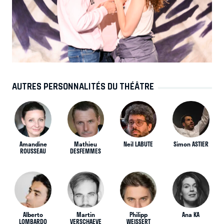
AUTRES PERSONNALITÉS DU THÉÂTRE
Amandine
Mathieu
Neil LABUTE
Simon ASTIER
ROUSSEAU
DESFEMMES
Alberto
Martin
Philipp
Ana KA
LOMBARDO
VERSCHAEVE
WEISSERT