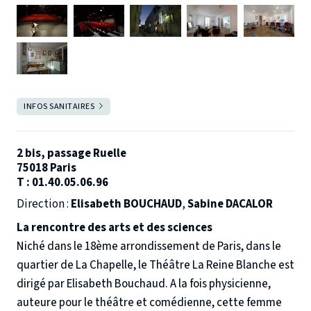
Salle ouverte
INFOS SANITAIRES
FERMER
Pour toute demande relative à vos places, vous pouvez adresser
un courriel à reservation@scenesblanches.com en précisant
l'intitulé du spectacle, la date de votre réservation & vos
2 bis, passage Ruelle
coordonnées (nom & prénom)
75018 Paris
T :
01.40.05.06.96
Direction
:
Elisabeth BOUCHAUD
,
Sabine DACALOR
La rencontre des arts et des sciences
Niché dans le 18ème arrondissement de Paris, dans le
quartier de La Chapelle, le Théâtre La Reine Blanche est
dirigé par Elisabeth Bouchaud. A la fois physicienne,
auteure pour le théâtre et comédienne, cette femme