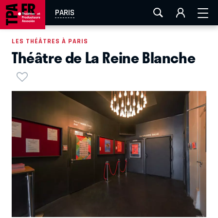
AIX-MARSEILLE
AURAY
CAEN
LA ROCHELLE
PARIS
ROUEN
TOULOUSE
FESTIVAL OFF AVIGNON
LES THÉÂTRES À PARIS
Théâtre de La Reine Blanche
EN TOURNÉE