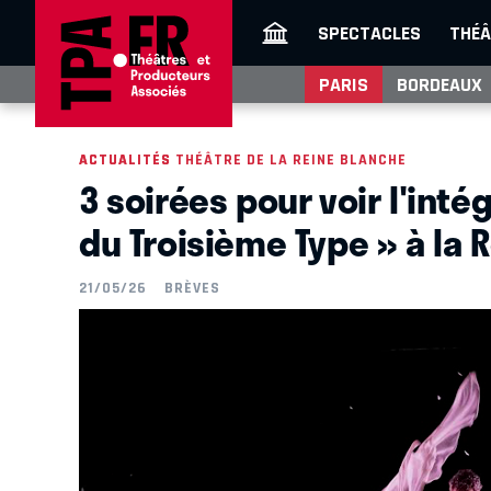
SPECTACLES
THÉÂ
PARIS
BORDEAUX
ACTUALITÉS
ACTUALITÉS THÉÂTRE DE LA REINE BLANCHE
3 soirées pour voir l'intég
du Troisième Type » à la 
21/05/26
BRÈVES