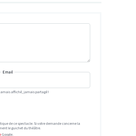
Email
Jamais affiché, jamais partagé !
tique de ce spectacle. Si votre demande concerne la
ement le guichet du théâtre.
e
Google.