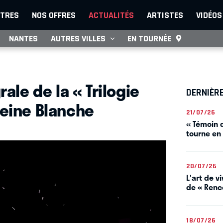
TRES
NOS OFFRES
ACTUALITÉS
ARTISTES
VIDÉOS
NANTES
AUTRES VILLES
EN TOURNÉE
rale de la « Trilogie
DERNIÈR
Reine Blanche
21/07/26
« Témoin d
tourne en
20/07/26
L'art de 
de « Renco
18/07/26