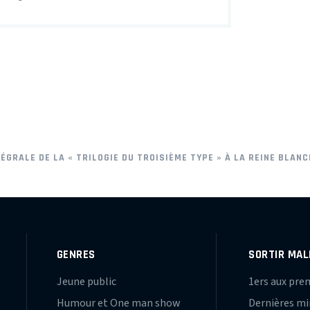
TÉGRALE DE LA « TRILOGIE DU TROISIÈME TYPE » À LA REINE BLANC
GENRES
SORTIR MAL
Jeune public
1ers aux pre
Humour et One man show
Dernières m