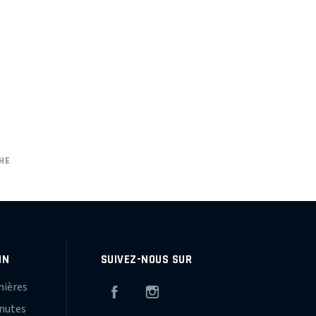
HE
IN
SUIVEZ-NOUS SUR
mières
Facebook
Instagram
inutes