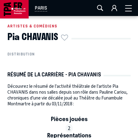
AIX-MARSEILLE
AURAY
CAEN
LA ROCHELLE
PARIS
ROUEN
TOULOUSE
FESTIVAL OFF AVIGNON
ARTISTES & COMÉDIENS
Pia CHAVANIS
EN TOURNÉE
DISTRIBUTION
RÉSUMÉ DE LA CARRIÈRE - PIA CHAVANIS
Découvrez le résumé de l'activité théâtrale de l'artiste Pia
CHAVANIS dans nos salles depuis son rôle dans Pauline Cariou,
chroniques d'une vie décalée joué au Théâtre du Funambule
Montmartre à partir du 03/11/2018 :
Pièces jouées
2
Représentations