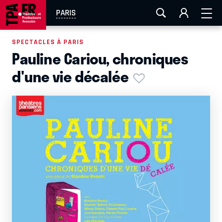
AIX-MARSEILLE
AURAY
CAEN
LA ROCHELLE
PARIS
ROUEN
TOULOUSE
FESTIVAL OFF AVIGNON
SPECTACLES À PARIS
Pauline Cariou, chroniques
EN TOURNÉE
d'une vie décalée