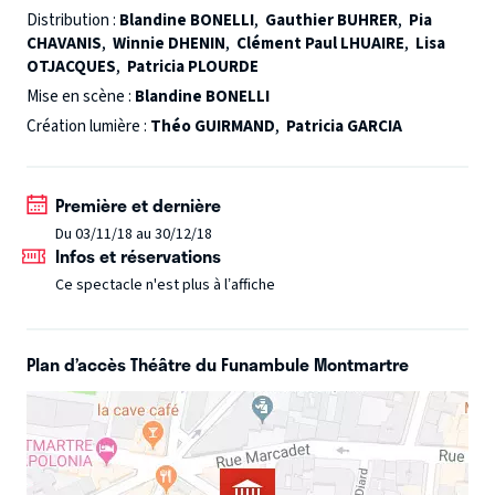
qu'elle, Pauline nous embarque dans sa quête
Distribution :
Blandine BONELLI
,
Gauthier BUHRER
,
Pia
CHAVANIS
,
Winnie DHENIN
,
Clément Paul LHUAIRE
,
Lisa
d'identité naviguant du huis-clos d'une famille conservatrice
OTJACQUES
,
Patricia PLOURDE
à une société en perte de repères qui permet tous les choix
Mise en scène :
Blandine BONELLI
de vie possibles.
C'est la question de la place. Celle qu'on
Création lumière :
Théo GUIRMAND
,
Patricia GARCIA
occupe, celle qu'on nous attribue, celle qu'on décide de
prendre un jour.
Première et dernière
Du 03/11/18 au 30/12/18
Infos et réservations
Ce spectacle n'est plus à l’affiche
Plan d’accès Théâtre du Funambule Montmartre