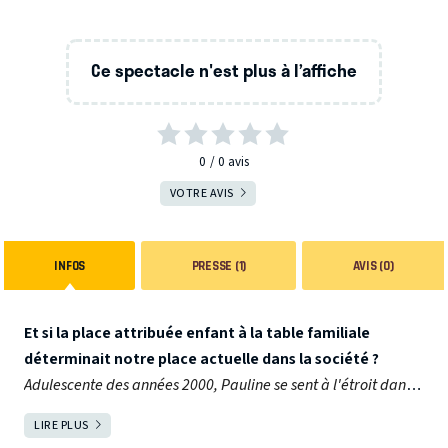
Ce spectacle n'est plus à l’affiche
0
0
avis
VOTRE AVIS
INFOS
PRESSE (1)
AVIS (0)
Et si la place attribuée enfant à la table familiale
déterminait notre place actuelle dans la société ?
Adulescente des années 2000, Pauline se sent à l'étroit dans
sa famille, son couple et son travail. Entourée de
LIRE PLUS
FERMER
personnages hauts en couleur qui semblent aussi perdus