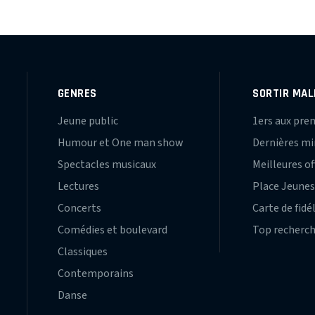
GENRES
SORTIR MAL
Jeune public
1ers aux pre
Humour et One man show
Dernières m
Spectacles musicaux
Meilleures of
Lectures
Place Jeune
Concerts
Carte de fidé
Comédies et boulevard
Top recherc
Classiques
Contemporains
Danse