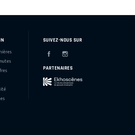
IN
SUIVEZ-NOUS SUR
mières
Facebook
Instagram
inutes
PARTENAIRES
fres
s
lité
hes