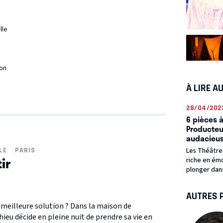
lle
on
À LIRE A
28/04/202
6 pièces à
Producteur
audacieu
Les Théâtre
LE
PARIS
ir
riche en émo
plonger dans 
AUTRES 
la meilleure solution ? Dans la maison de
eu décide en pleine nuit de prendre sa vie en