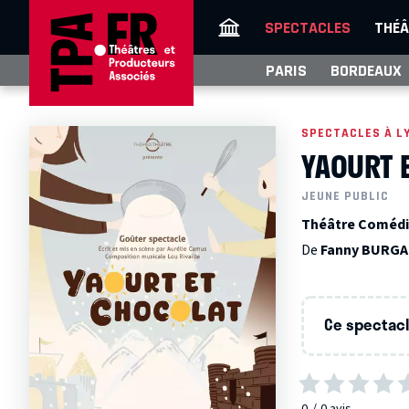
SPECTACLES
THÉÂ
PARIS
BORDEAUX
SPECTACLES À L
YAOURT 
JEUNE PUBLIC
Théâtre Comédi
De
Fanny BURG
Ce spectacle
0
0
avis