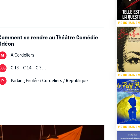
PROCHAINE
Comment se rendre au Théâtre Comédie
Odéon
A Cordeliers
C 13 – C 14 – C 3…
PROCHAINE
Parking Grolée / Cordeliers / République
PROCHAINE