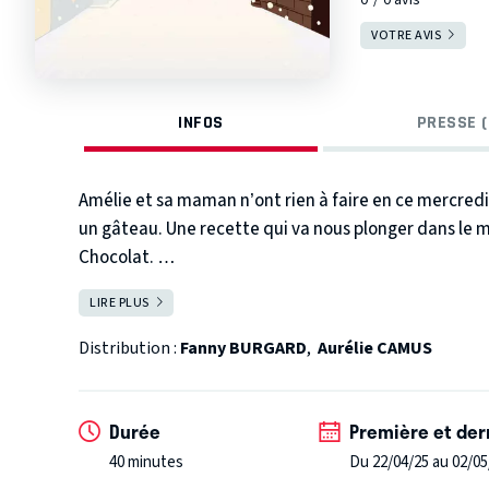
VOTRE AVIS
INFOS
PRESSE (
Amélie et sa maman n’ont rien à faire en ce mercredi
un gâteau. Une recette qui va nous plonger dans le
Chocolat.
Un beau matin, le royaume Yaourt se réveille doucem
LIRE PLUS
FERMER
disparu. Il va donc falloir aller jusqu’au royaume Choc
advenu de l’astre lumineux.
BONUS !
Après le spec
Distribution :
Fanny BURGARD
,
Aurélie CAMUS
profitant d’un bon goûter en compagnie de F
any Bur
pièce.
Yaourt et Chocolat
a de quoi nourrir l’imaginat
gourmands !
Durée
Première et der
40 minutes
Du 22/04/25 au 02/05