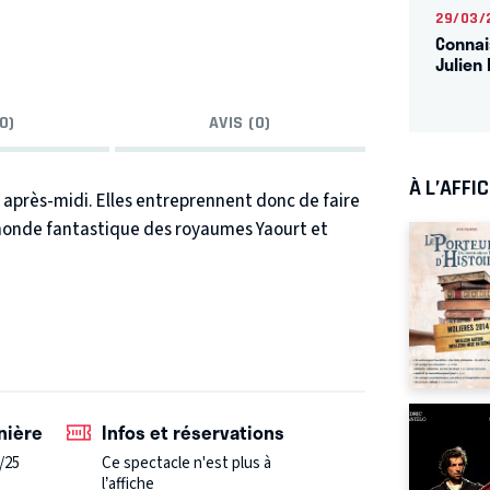
29/03/
Connai
Julien 
0)
AVIS (0)
À L’AFFI
 après-midi. Elles entreprennent donc de faire
 monde fantastique des royaumes Yaourt et
ent et découvre un drame : son soleil a
olat, son ennemi, pour savoir ce qu’il est
tacle, vous prolongerez l’expérience en
gard
et
Aurélie Camus
, comédiennes de la
ion des petits et ravir les papilles des
nière
Infos et réservations
/25
Ce spectacle n'est plus à
l’affiche