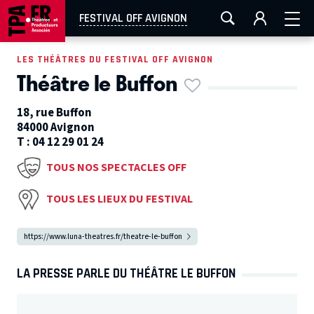
AIX-MARSEILLE
AURAY
CAEN
LA ROCHELLE
FESTIVAL OFF AVIGNON
ROUEN
TOULOUSE
FESTIVAL OFF AVIGNON
LES THÉÂTRES DU FESTIVAL OFF AVIGNON
Théâtre le Buffon
EN TOURNÉE
18, rue Buffon
84000 Avignon
T :
04 12 29 01 24
TOUS NOS SPECTACLES OFF
TOUS LES LIEUX DU FESTIVAL
https://www.luna-theatres.fr/theatre-le-buffon
LA PRESSE PARLE DU THÉÂTRE LE BUFFON