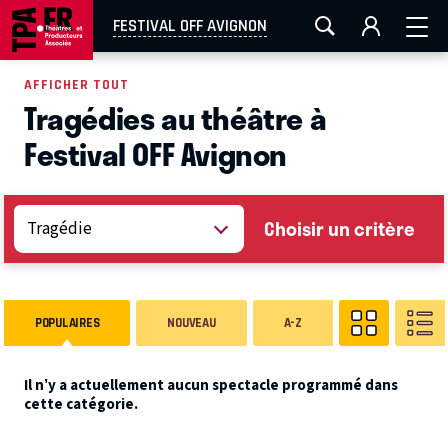
AIX-MARSEILLE
AURAY
CAEN
LA ROCHELLE
FESTIVAL OFF AVIGNON
ROUEN
TOULOUSE
FESTIVAL OFF AVIGNON
AFFICHER TOUT
Tragédies au théâtre à
EN TOURNÉE
Festival OFF Avignon
Choisir un critère
POPULAIRES
NOUVEAU
A-Z
Il n’y a actuellement aucun spectacle programmé dans
cette catégorie.