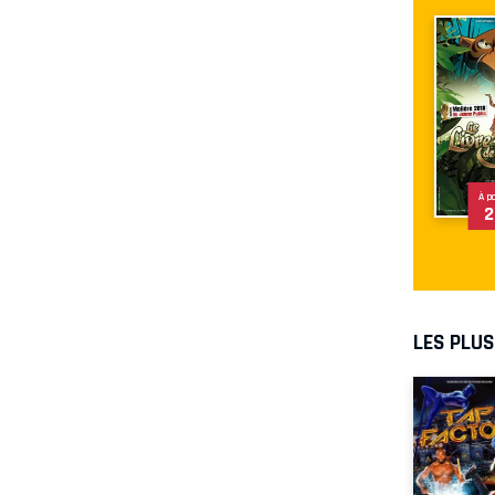
À p
2
LES PLU