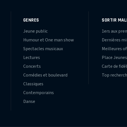
GENRES
SORTIR MAL
Jeune public
1ers aux pre
Humour et One man show
Dernières m
Spectacles musicaux
Meilleures of
Lectures
Place Jeune
Concerts
Carte de fidé
Comédies et boulevard
Top recherc
Classiques
Contemporains
Danse