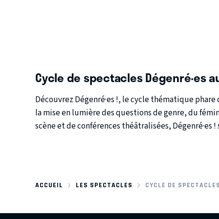
Cycle de spectacles Dégenré·es a
Découvrez
Dégenré·es !
, le cycle thématique phare
la mise en lumière des
questions de genre
, du
fémi
scène et de conférences théâtralisées, Dégenré·es ! 
ACCUEIL
LES SPECTACLES
CYCLE DE SPECTACLES