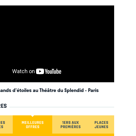
ands d'étoiles au Théâtre du Splendid
- Paris
RES
RES
MEILLEURES
1ERS AUX
PLACES
ES
OFFRES
PREMIÈRES
JEUNES