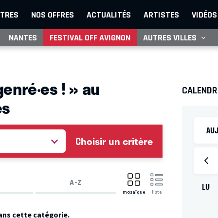
TRES
NOS OFFRES
ACTUALITÉS
ARTISTES
VIDÉOS
NANTES
FESTIVAL OFF AVIGNON
AUTRES VILLES
enré·es ! » au
CALENDR
es
AUJ
Choisir un critère
A-Z
LU
mosaïque
liste
ans cette catégorie.