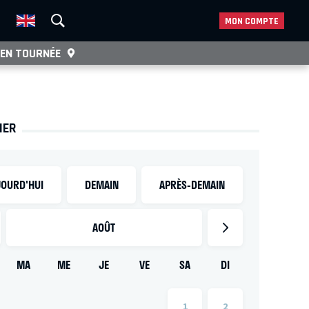
MON COMPTE
EN TOURNÉE
IER
OURD'HUI
DEMAIN
APRÈS-DEMAIN
AOÛT
MA
ME
JE
VE
SA
DI
1
2