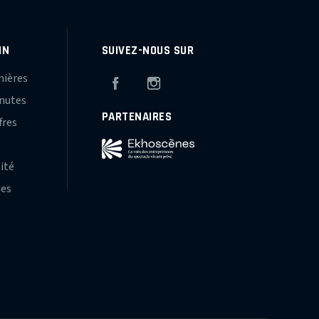
IN
SUIVEZ-NOUS SUR
mières
Facebook
Instagram
inutes
PARTENAIRES
fres
s
lité
hes