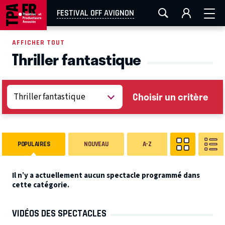
AIX-MARSEILLE
AURAY
CAEN
LA ROCHELLE
FESTIVAL OFF AVIGNON
ROUEN
TOULOUSE
FESTIVAL OFF AVIGNON
AFFICHER TOUT
Thriller fantastique
EN TOURNÉE
Choisir un critère
POPULAIRES
NOUVEAU
A-Z
Il n’y a actuellement aucun spectacle programmé dans
cette catégorie.
VIDÉOS DES SPECTACLES