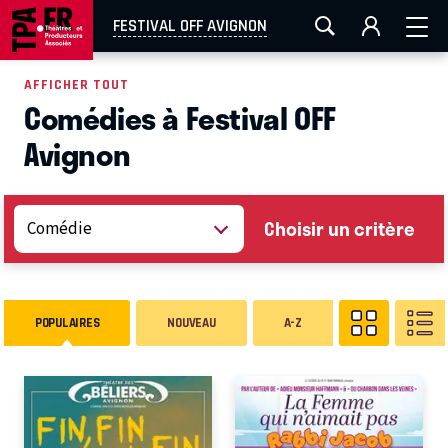
AIX-MARSEILLE
AURAY
CAEN
LA ROCHELLE
FESTIVAL OFF AVIGNON
ROUEN
TOULOUSE
FESTIVAL OFF AVIGNON
AFFICHER TOUT
Comédies à Festival OFF
EN TOURNÉE
Avignon
Choisir un critère
POPULAIRES
NOUVEAU
A-Z