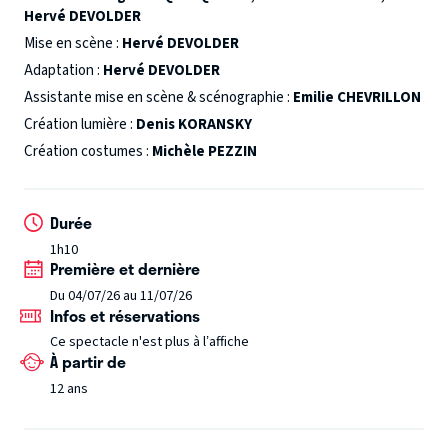
Hervé DEVOLDER
la poursuite est une question de survie pécuniaire pour
tous les protagonistes.
Mise en scène :
Hervé DEVOLDER
Les évolutions, exactement
contraires à la ville et à la scène, des trois mêmes
Adaptation :
Hervé DEVOLDER
personnages, offrent des situations irrésistibles à chaque
Assistante mise en scène & scénographie :
Emilie CHEVRILLON
minute. La mise en scène est sobre. Sur un plateau nu,
Création lumière :
Denis KORANSKY
quelques meubles de fortune aident les acteurs à s’exercer
Création costumes :
Michèle PEZZIN
à leurs futurs déplacements. Le spectacle repose sur le jeu
et le verbe.
Durée
1h10
Première et dernière
Du 04/07/26 au 11/07/26
Infos et réservations
Ce spectacle n'est plus à l’affiche
À partir de
12 ans