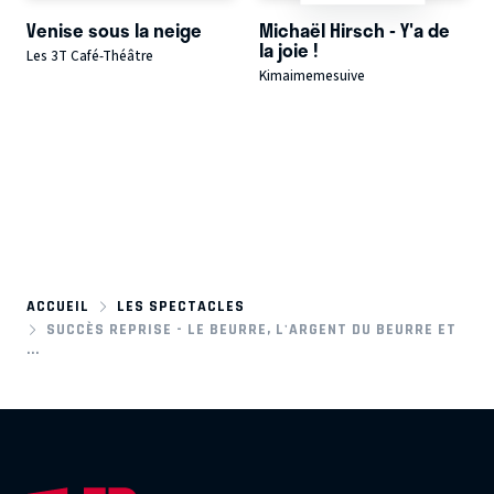
Venise sous la neige
Michaël Hirsch - Y'a de
la joie !
Les 3T Café-Théâtre
Kimaimemesuive
ACCUEIL
LES SPECTACLES
SUCCÈS REPRISE - LE BEURRE, L'ARGENT DU BEURRE ET
...