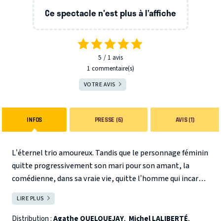
Ce spectacle n'est plus à l’affiche
5
1
avis
1 commentaire(s)
VOTRE AVIS
INFOS
PRESSE (6)
AVIS (1)
L’éternel trio amoureux. Tandis que le personnage féminin
quitte progressivement son mari pour son amant, la
comédienne, dans sa vraie vie, quitte l’homme qui incarne
l’amant pour celui qui joue le mari. Dans un contexte de
LIRE PLUS
FERMER
vaches maigres, on assiste à des répétitions qui
deviennent progressivement des représentations et dont
Distribution :
Agathe QUELQUEJAY
,
Michel LALIBERTÉ
,