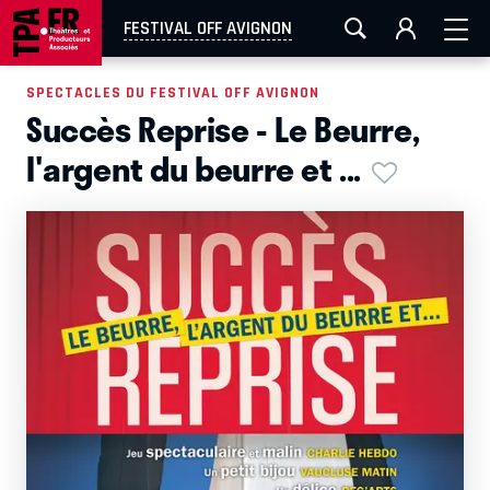
AIX-MARSEILLE
AURAY
CAEN
LA ROCHELLE
FESTIVAL OFF AVIGNON
ROUEN
TOULOUSE
FESTIVAL OFF AVIGNON
SPECTACLES DU FESTIVAL OFF AVIGNON
Succès Reprise - Le Beurre,
EN TOURNÉE
l'argent du beurre et ...