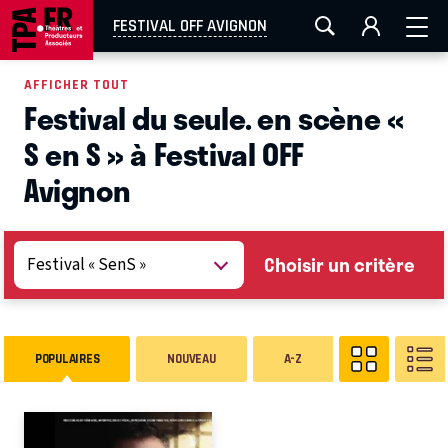
AIX-MARSEILLE
AURAY
CAEN
LA ROCHELLE
FESTIVAL OFF AVIGNON
ROUEN
TOULOUSE
FESTIVAL OFF AVIGNON
AFFICHER TOUT
Festival du seule. en scène «
EN TOURNÉE
S en S » à Festival OFF
Avignon
Choisir un critère
POPULAIRES
NOUVEAU
A-Z