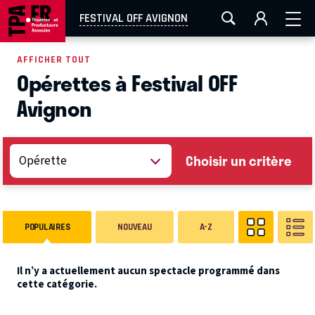
AIX-MARSEILLE
AURAY
CAEN
LA ROCHELLE
FESTIVAL OFF AVIGNON
ROUEN
TOULOUSE
FESTIVAL OFF AVIGNON
AFFICHER TOUT
Opérettes à Festival OFF
EN TOURNÉE
Avignon
Choisir un critère
POPULAIRES
NOUVEAU
A-Z
Il n’y a actuellement aucun spectacle programmé dans
cette catégorie.