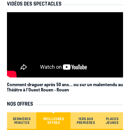
VIDÉOS DES SPECTACLES
Comment draguer après 50 ans... ou sur un malentendu au
Théâtre à l'Ouest Rouen
- Rouen
NOS OFFRES
DERNIÈRES
MEILLEURES
1ERS AUX
PLACES
MINUTES
OFFRES
PREMIÈRES
JEUNES