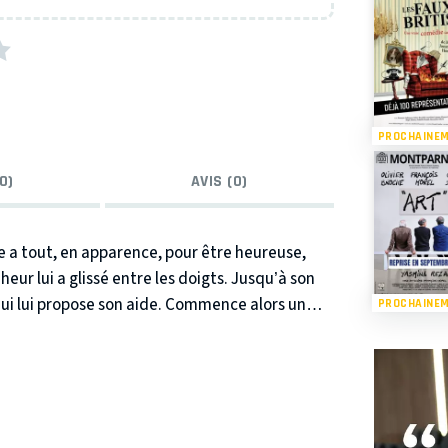
PROCHAINE
0)
AVIS (0)
e a tout, en apparence, pour être heureuse,
eur lui a glissé entre les doigts. Jusqu’à son
i lui propose son aide.
Commence alors un
PROCHAINE
e à sortir de sa routine, à affronter ses
êves enfouis.
Une comédie qui pourrait bien