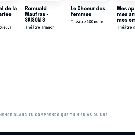
l de la
Romuald
Le Choeur des
Mes app
ariée
Maufras -
femmes
mes am
SAISON 3
mes e
Théâtre 100 noms
uel La
Théâtre Trianon
Théâtre 
MENCE QUAND TU COMPRENDS QUE TU N'EN AS QU'UNE