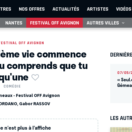
TRES
NOS OFFRES
ACTUALITÉS
ARTISTES
VIDÉOS
NANTES
FESTIVAL OFF AVIGNON
AUTRES VILLES
FESTIVAL OFF AVIGNON
xième vie commence
DERNIÈR
u comprends que tu
 qu'une
07/05/
« Seul.
Gémeau
COMÉDIE
eaux - Festival OFF Avignon
IORDANO
,
Gabor RASSOV
LES AUTR
 n'est plus à l’affiche