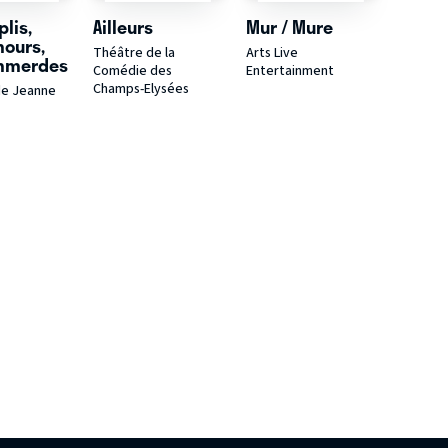
lis,
Ailleurs
Mur / Mure
ours,
Théâtre de la
Arts Live
mmerdes
Comédie des
Entertainment
Champs-Elysées
de Jeanne