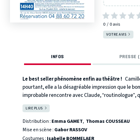
0
0
avis
VOTRE AVIS
INFOS
PRESSE (
Le best seller phénomène enfin au théâtre !
Camill
pourtant, elle a la désagréable impression que le bonh
improbable rencontre avec Claude, “routinologue”, qu
parcours aussi drôle qu’émouvant qui va amener Camill
LIRE PLUS
FERMER
peurs, et à oser enfin repartir à la conquête de ses r
déclencher une irrépressible envie de changement !
Distribution :
Emma GAMET
,
Thomas COUSSEAU
Mise en scène :
Gabor RASSOV
Costumes :
Isabelle BOMMELAER