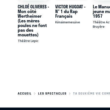
CHLOÉ OLIVERES -
VICTOR HUGOAT -
Le Manue
Mon côté
N° 1 du Rap
jeune m
Wertheimer
Français
1957
(Les mères
Kimaimemesuive
Théâtre Act
poules ne font
Bruyère
pas des
mouettes)
Théâtre Lepic
ACCUEIL
LES SPECTACLES
TA DEUXIÈME VIE COM