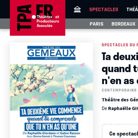
SPECTACLES
THÉÂ
PARIS
BORDEAUX
SPECTACLES DU 
Ta deu
quand t
n'en as
CONTEMPORAINS
Théâtre des Gém
De
Raphaëlle G
Ce spectacle